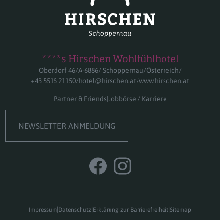
****s Hirschen Wohlfühlhotel
Oberdorf 46
A-6886
Schoppernau
Österreich
+43 5515 21150
hotel@hirschen.at
www.hirschen.at
Partner & Friends
Jobbörse / Karriere
NEWSLETTER ANMELDUNG
Impressum
Datenschutz
Erklärung zur Barrierefreiheit
Sitemap