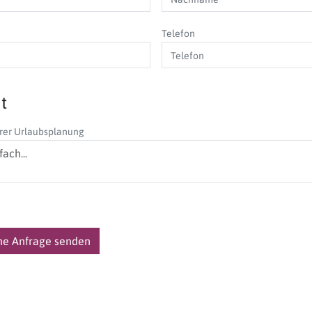
Telefon
t
rer Urlaubsplanung
che Anfrage senden