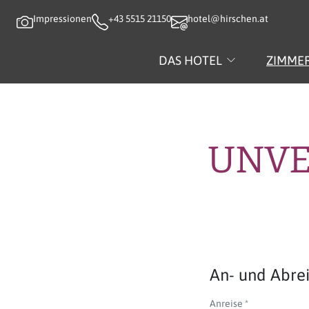
Impressionen
+43 5515 21150
hotel@hirschen.at
DAS HOTEL
ZIMMER
UNVE
An- und Abre
Anreise
*