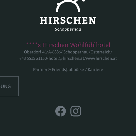
****s Hirschen Wohlfühlhotel
Oberdorf 46
A-6886
Schoppernau
Österreich
+43 5515 21150
hotel@hirschen.at
www.hirschen.at
Partner & Friends
Jobbörse / Karriere
DUNG